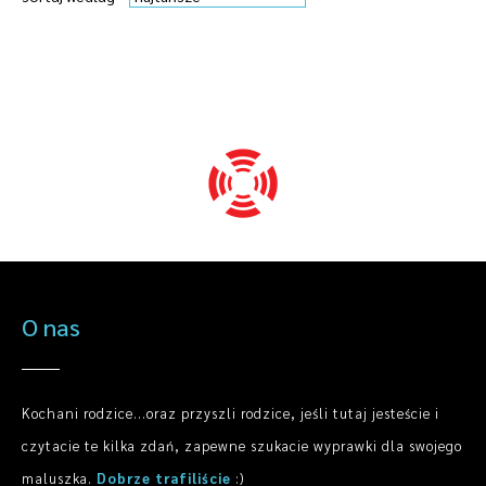
O nas
Kochani rodzice...oraz przyszli rodzice, jeśli tutaj jesteście i
czytacie te kilka zdań, zapewne szukacie wyprawki dla swojego
maluszka.
Dobrze trafiliście
:)