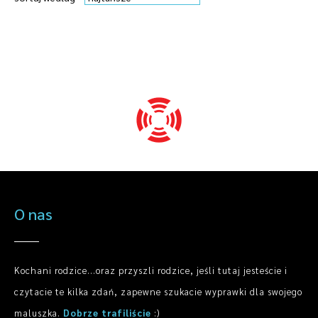
O nas
Kochani rodzice...oraz przyszli rodzice, jeśli tutaj jesteście i
czytacie te kilka zdań, zapewne szukacie wyprawki dla swojego
maluszka.
Dobrze trafiliście
:)