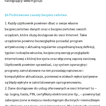
następujący: www.rf.gov.pl.
§6 Podstawowe zasady bezpieczeństwa
1. Każdy użytkownik powinien dbać o swoje własne
bezpieczeństwo danych oraz o bezpieczeństwo swoich
urządzeń, które służą dostępowi do sieci Internet. Takie
urządzenie powinno bezwzględnie posiadać program
antywirusowy z aktualną regularnie uzupełnianą bazą definicji,
typów i rodzajów wirusów, bezpieczną wersję przeglądarki
internetowej z której korzysta oraz włączoną zaporę sieciową.
Użytkownik powinien sprawdzać, czy system operacyjny i
programy zainstalowane na nim posiadają najnowsze i
kompatybilne aktualizacje, ponieważ w atakach wykorzystywane
są błędy wykryte w zainstalowanym oprogramowaniu.
2. Dane dostępowe do usług oferowanych w sieci Internet to –
np. loginy, hasła, PIN, certyfikaty elektroniczne itp., – powinny być
zabezpieczone w miejscu niedostępnym dla innych i niemożliwym
do włamania z poziomu sieci internetowej. Nie należy ich ujawniać