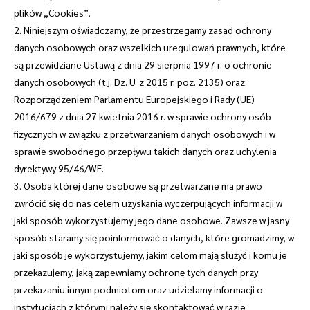
plików „Cookies”.
2. Niniejszym oświadczamy, że przestrzegamy zasad ochrony
danych osobowych oraz wszelkich uregulowań prawnych, które
są przewidziane Ustawą z dnia 29 sierpnia 1997 r. o ochronie
danych osobowych (t.j. Dz. U. z 2015 r. poz. 2135) oraz
Rozporządzeniem Parlamentu Europejskiego i Rady (UE)
2016/679 z dnia 27 kwietnia 2016 r. w sprawie ochrony osób
fizycznych w związku z przetwarzaniem danych osobowych i w
sprawie swobodnego przepływu takich danych oraz uchylenia
dyrektywy 95/46/WE.
3. Osoba której dane osobowe są przetwarzane ma prawo
zwrócić się do nas celem uzyskania wyczerpujących informacji w
jaki sposób wykorzystujemy jego dane osobowe. Zawsze w jasny
sposób staramy się poinformować o danych, które gromadzimy, w
jaki sposób je wykorzystujemy, jakim celom mają służyć i komu je
przekazujemy, jaką zapewniamy ochronę tych danych przy
przekazaniu innym podmiotom oraz udzielamy informacji o
instytucjach z którymi należy się skontaktować w razie